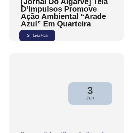
[Jornal Do Algarve] Teia
D’Impulsos Promove
Ação Ambiental “Arade
Azul” Em Quarteira
Leia Mais
3
Jun