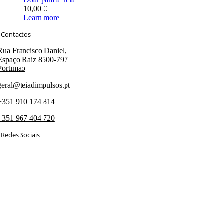
10,00
€
Learn more
Contactos
Rua Francisco Daniel,
Espaço Raiz 8500-797
Portimão
geral@teiadimpulsos.pt
+351 910 174 814
+351 967 404 720
Redes Sociais