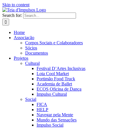
Skip to content
Search for:
Home
Associação
Corpos Sociais e Colaboradores
Sócios
Documentos
Projetos
Cultural
Festival D’Artes Inclusivas
Lota Cool Market
Portimão Food Truck
Academia de Ballet
ECOS Oficina de Dança
Impulso Cultural
Social
FICA
HELP
Navegar pela Mente
Mundo das Sensações
Impulso Social