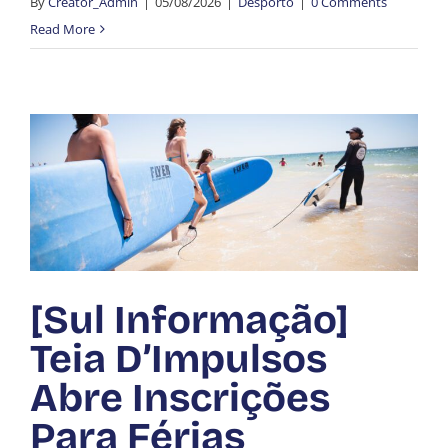
By
Creator_Admin
|
05/08/2026
|
Desporto
|
0 Comments
Read More
[Sul Informação]
Teia D’Impulsos
Abre Inscrições
Para Férias