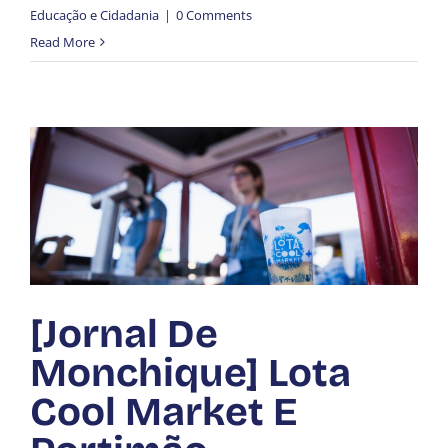
Educação e Cidadania
|
0 Comments
Read More
[Jornal De
Monchique] Lota
Cool Market E