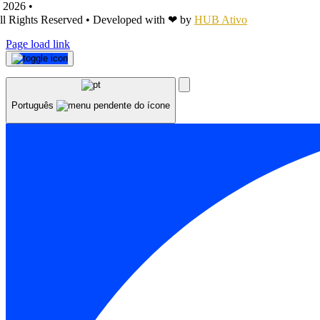
 2026 •
Teia d'Impulsos
ll Rights Reserved • Developed with ❤ by
HUB Ativo
Page load link
Português