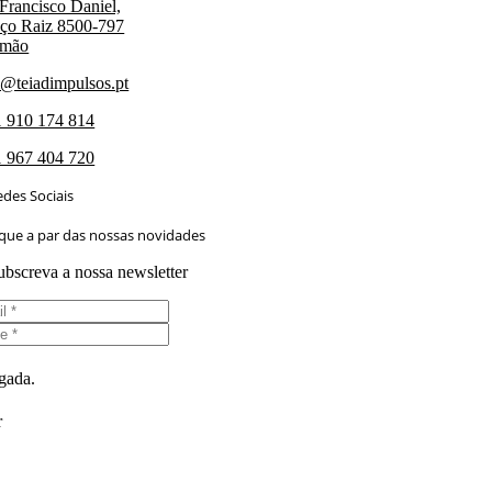
Francisco Daniel,
ço Raiz 8500-797
imão
l@teiadimpulsos.pt
 910 174 814
 967 404 720
edes Sociais
ique a par das nossas novidades
ubscreva a nossa newsletter
gada.
r