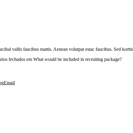
ibal vallis faucibus mattis. Aenean volutpat estac faucibus. Sed kortti
rios fechados
em What would be included in recruiting package?
ng
Email