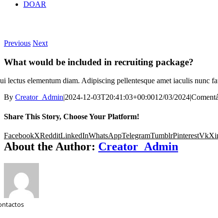
DOAR
Previous
Next
What would be included in recruiting package?
ui lectus elementum diam. Adipiscing pellentesque amet iaculis nunc fauc
By
Creator_Admin
|
2024-12-03T20:41:03+00:00
12/03/2024
|
Comentá
Share This Story, Choose Your Platform!
Facebook
X
Reddit
LinkedIn
WhatsApp
Telegram
Tumblr
Pinterest
Vk
Xi
About the Author:
Creator_Admin
ontactos