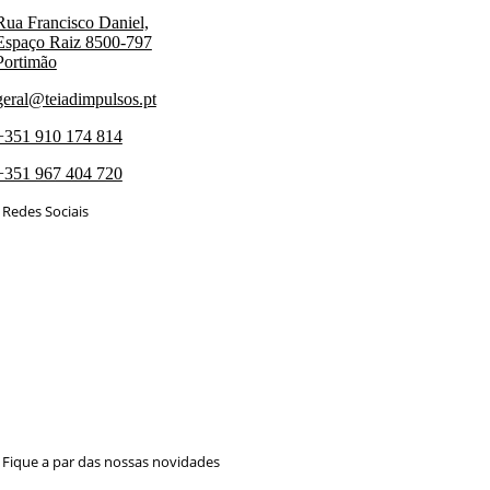
Rua Francisco Daniel,
Espaço Raiz 8500-797
Portimão
geral@teiadimpulsos.pt
+351 910 174 814
+351 967 404 720
Redes Sociais
Fique a par das nossas novidades