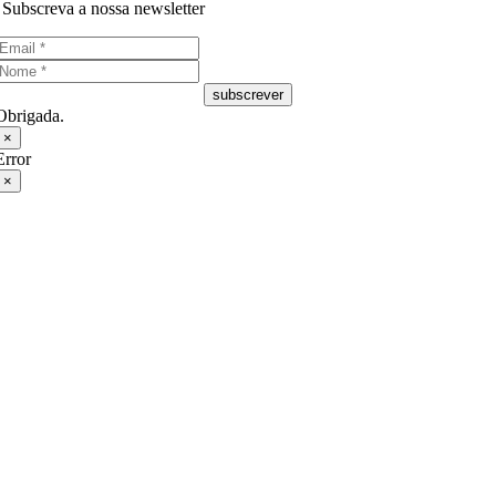
Subscreva a nossa newsletter
subscrever
Obrigada.
×
Error
×