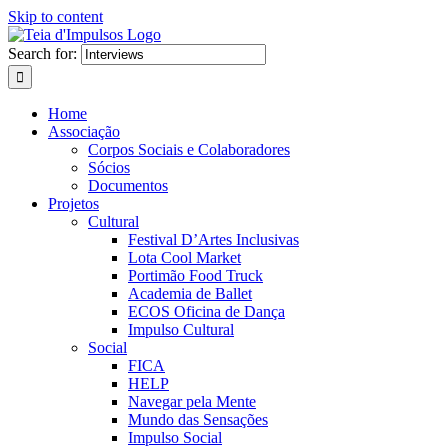
Skip to content
Search for:
Home
Associação
Corpos Sociais e Colaboradores
Sócios
Documentos
Projetos
Cultural
Festival D’Artes Inclusivas
Lota Cool Market
Portimão Food Truck
Academia de Ballet
ECOS Oficina de Dança
Impulso Cultural
Social
FICA
HELP
Navegar pela Mente
Mundo das Sensações
Impulso Social