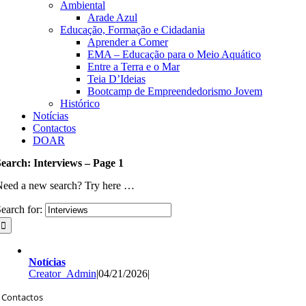
Ambiental
Arade Azul
Educação, Formação e Cidadania
Aprender a Comer
EMA – Educação para o Meio Aquático
Entre a Terra e o Mar
Teia D’Ideias
Bootcamp de Empreendedorismo Jovem
Histórico
Notícias
Contactos
DOAR
earch: Interviews – Page 1
Need a new search? Try here …
earch for:
Notícias
Creator_Admin
|
04/21/2026
|
Contactos