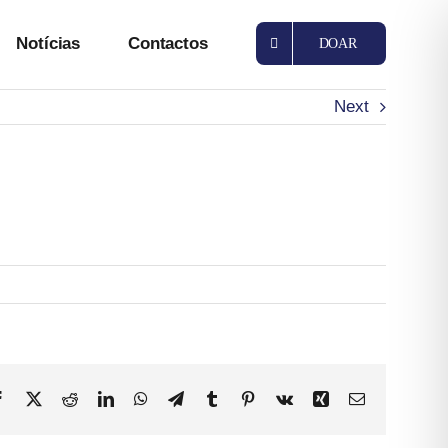
Notícias
Contactos
DOAR
Next
Facebook
X
Reddit
LinkedIn
WhatsApp
Telegram
Tumblr
Pinterest
Vk
Xing
Email