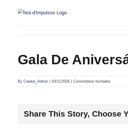
Skip
to
content
Gala De Aniversá
em
By
Creator_Admin
|
03/11/2026
|
Comentários fechados
Gala
de
Aniversári
Share This Story, Choose Y