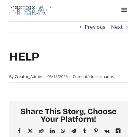
Skip
to
content
Previous
Next
HELP
em
By
Creator_Admin
|
03/15/2026
|
Comentários fechados
HELP
Share This Story, Choose
Your Platform!
Facebook
X
Reddit
LinkedIn
WhatsApp
Telegram
Tumblr
Pinterest
Vk
Xing