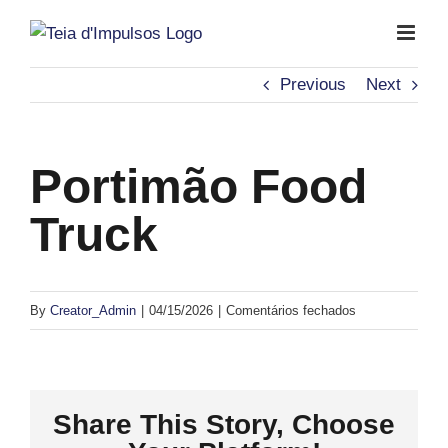
Skip
to
content
Previous
Next
Portimão Food
Truck
em
By
Creator_Admin
|
04/15/2026
|
Comentários fechados
Portimão
Food
Truck
Share This Story, Choose