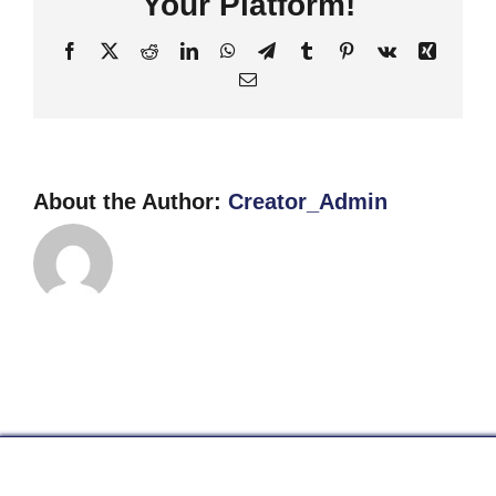
Your Platform!
Facebook
X
Reddit
LinkedIn
WhatsApp
Telegram
Tumblr
Pinterest
Vk
Xing
Email
About the Author:
Creator_Admin