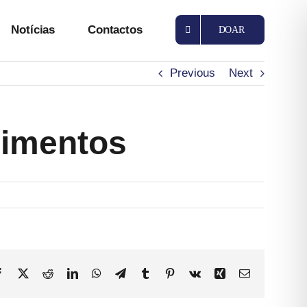
Notícias
Contactos
DOAR
Previous
Next
rimentos
Facebook
X
Reddit
LinkedIn
WhatsApp
Telegram
Tumblr
Pinterest
Vk
Xing
Email