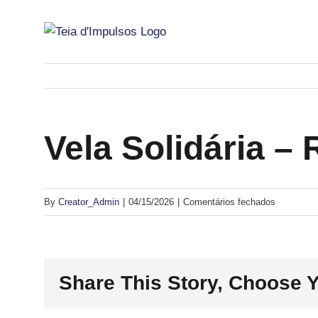
Skip
to
content
Vela Solidária 
em
By
Creator_Admin
|
04/15/2026
|
Comentários fechados
Vela
Solidária
–
Share This Story, Choose Y
Regata
dos
Descobrim