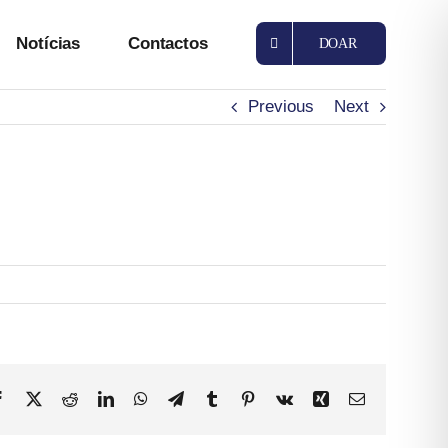
Notícias
Contactos
DOAR
Previous
Next
Facebook
X
Reddit
LinkedIn
WhatsApp
Telegram
Tumblr
Pinterest
Vk
Xing
Email