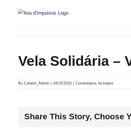
Skip
to
content
Vela Solidária – 
em
By
Creator_Admin
|
04/15/2026
|
Comentários fechados
Vela
Solidária
–
Share This Story, Choose Y
Volta
a
Portugal