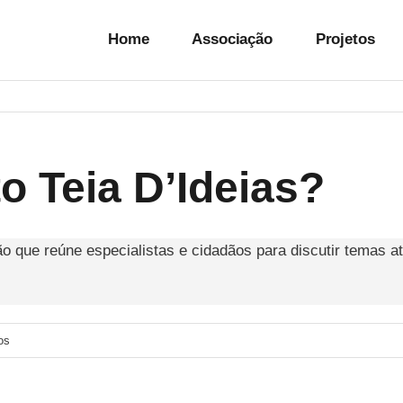
Home
Associação
Projetos
o Teia D’Ideias?
ão que reúne especialistas e cidadãos para discutir temas a
em
os
O
que