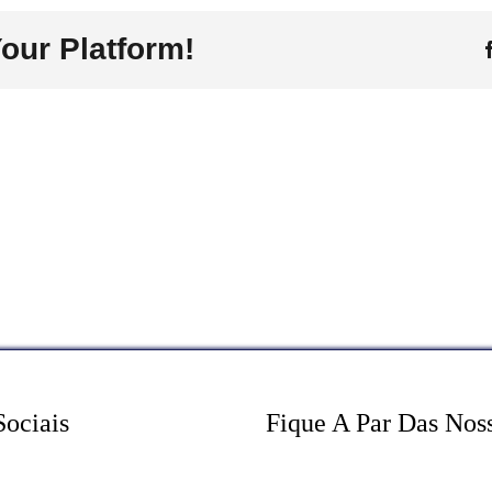
é
our Platform!
o
projeto
Teia
D’Ideias?
Sociais
Fique A Par Das Nos