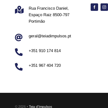
Rua Francisco Daniel,
Espaço Raiz 8500-797
Portimão
geral@teiadimpulsos.pt
+351 910 174 814
+351 967 404 720
© 2026 •
Teia d'Impulsos