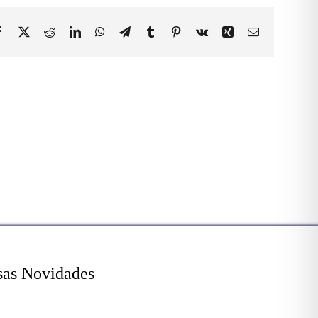
Facebook
X
Reddit
LinkedIn
WhatsApp
Telegram
Tumblr
Pinterest
Vk
Xing
Email
sas Novidades