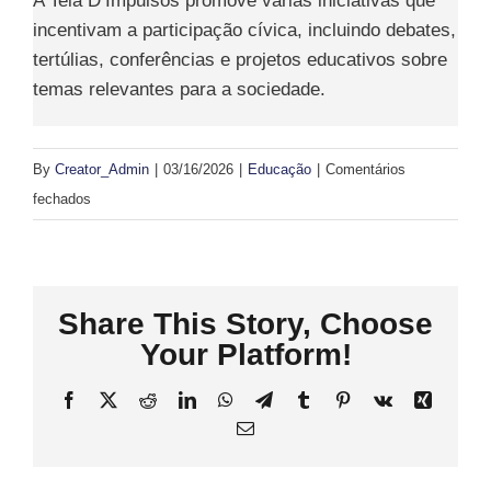
A Teia D’Impulsos promove várias iniciativas que
incentivam a participação cívica, incluindo debates,
tertúlias, conferências e projetos educativos sobre
temas relevantes para a sociedade.
By
Creator_Admin
|
03/16/2026
|
Educação
|
Comentários
em
fechados
Que
iniciativas
de
Share This Story, Choose
cidadania
ativa
Your Platform!
existem
Facebook
X
Reddit
LinkedIn
WhatsApp
Telegram
Tumblr
Pinterest
Vk
Xing
em
Email
Portimão
e