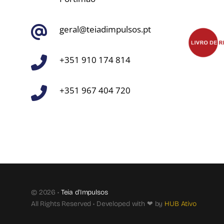
geral@teiadimpulsos.pt
+351 910 174 814
+351 967 404 720
© 2026 •
Teia d'Impulsos
All Rights Reserved • Developed with ❤ by
HUB Ativo