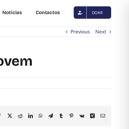
Notícias
Contactos
DOAR
Previous
Next
Jovem
Facebook
X
Reddit
LinkedIn
WhatsApp
Telegram
Tumblr
Pinterest
Vk
Xing
Email