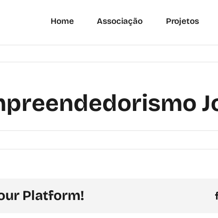
Home
Associação
Projetos
mpreendedorismo 
amp
ndedorismo
our Platform!