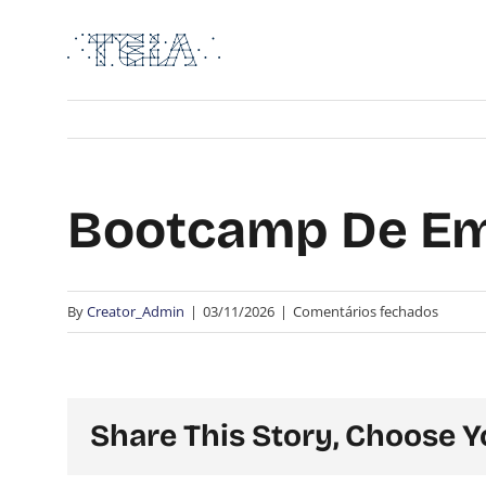
Skip
to
content
Bootcamp De E
em
By
Creator_Admin
|
03/11/2026
|
Comentários fechados
Bootc
de
Empree
Jovem
Share This Story, Choose Y