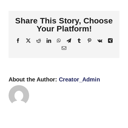
de
Primeiros
Share This Story, Choose
Socorros
Pediátricos
Your Platform!
Facebook
X
Reddit
LinkedIn
WhatsApp
Telegram
Tumblr
Pinterest
Vk
Xing
Email
About the Author:
Creator_Admin