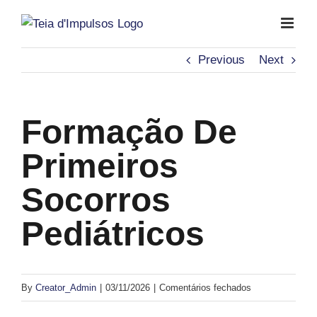
Skip
to
content
Previous
Next
Formação De
Primeiros
Socorros
Pediátricos
em
By
Creator_Admin
|
03/11/2026
|
Comentários fechados
Formação