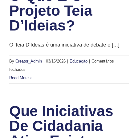
de
Projeto Teia
formação
D’Ideias?
e
cidadania?
O Teia D’Ideias é uma iniciativa de debate e [...]
By
Creator_Admin
|
03/16/2026
|
Educação
|
Comentários
em
fechados
O
Read More
que
é
o
Que Iniciativas
projeto
Teia
De Cidadania
D’Ideias?