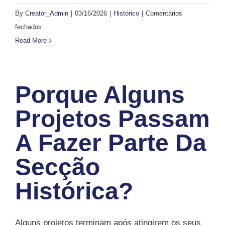
By
Creator_Admin
|
03/16/2026
|
Histórico
|
Comentários
em
fechados
Que
Read More
impacto
tiveram
os
Porque Alguns
projetos
históricos
Projetos Passam
na
A Fazer Parte Da
região?
Secção
Histórica?
Alguns projetos terminam após atingirem os seus