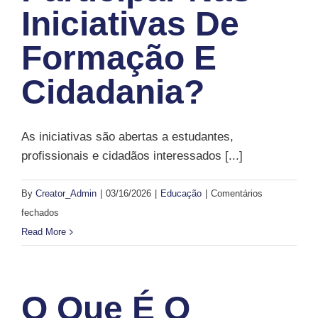
Iniciativas De
cidadania
da
Formação E
associação?
Cidadania?
As iniciativas são abertas a estudantes,
profissionais e cidadãos interessados [...]
By
Creator_Admin
|
03/16/2026
|
Educação
|
Comentários
em
fechados
Quem
Read More
pode
participar
nas
O Que É O
iniciativas