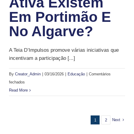
Ativa Existem
Em Portimão E
No Algarve?
A Teia D’Impulsos promove várias iniciativas que
incentivam a participação [...]
By
Creator_Admin
|
03/16/2026
|
Educação
|
Comentários
em
fechados
Que
Read More
iniciativas
de
cidadania
Next
1
2
ativa
existem