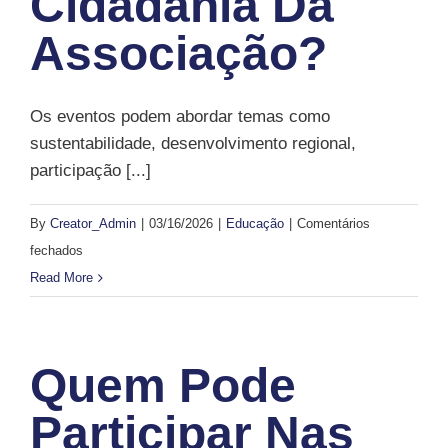
Cidadania Da
Associação?
Os eventos podem abordar temas como
sustentabilidade, desenvolvimento regional,
participação [...]
By
Creator_Admin
|
03/16/2026
|
Educação
|
Comentários
em
fechados
Que
Read More
temas
são
abordados
Quem Pode
nas
iniciativas
Participar Nas
de