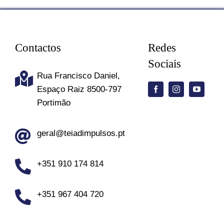
em
Portimão
e
Contactos
Redes
no
Sociais
Algarve?
Rua Francisco Daniel,
Espaço Raiz 8500-797
Portimão
geral@teiadimpulsos.pt
+351 910 174 814
+351 967 404 720