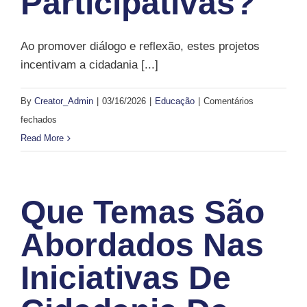
Participativas?
Ao promover diálogo e reflexão, estes projetos
incentivam a cidadania [...]
By
Creator_Admin
|
03/16/2026
|
Educação
|
Comentários
em
fechados
Como
Read More
estas
iniciativas
contribuem
Que Temas São
para
comunidades
Abordados Nas
mais
Iniciativas De
participativas?