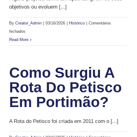
objetivos ou evoluem [...]
By
Creator_Admin
|
03/16/2026
|
Histórico
|
Comentários
em
fechados
Porque
Read More
alguns
projetos
passam
Como Surgiu A
a
fazer
Rota Do Petisco
parte
Em Portimão?
da
secção
histórica?
A Rota do Petisco foi criada em 2011 com o [...]