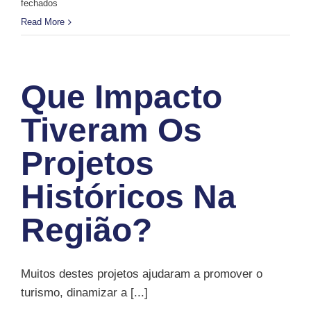
em
fechados
Como
Read More
os
projetos
antigos
Que Impacto
inspiram
novas
Tiveram Os
iniciativas
Projetos
da
associação?
Históricos Na
Região?
Muitos destes projetos ajudaram a promover o
turismo, dinamizar a [...]