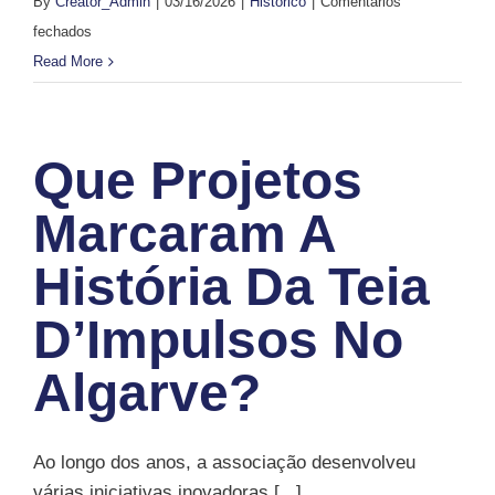
By
Creator_Admin
|
03/16/2026
|
Histórico
|
Comentários
em
fechados
Como
Read More
surgiu
a
Rota
Que Projetos
do
Petisco
Marcaram A
em
História Da Teia
Portimão?
D’Impulsos No
Algarve?
Ao longo dos anos, a associação desenvolveu
várias iniciativas inovadoras [...]