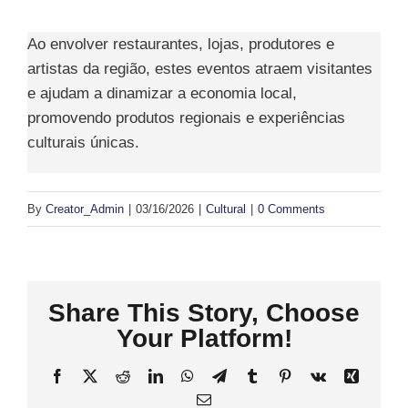
Ao envolver restaurantes, lojas, produtores e
artistas da região, estes eventos atraem visitantes
e ajudam a dinamizar a economia local,
promovendo produtos regionais e experiências
culturais únicas.
By
Creator_Admin
|
03/16/2026
|
Cultural
|
0 Comments
Share This Story, Choose
Your Platform!
Facebook
X
Reddit
LinkedIn
WhatsApp
Telegram
Tumblr
Pinterest
Vk
Xing
Email